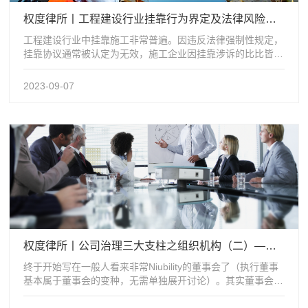
权度律所丨工程建设行业挂靠行为界定及法律风险防范探究
工程建设行业中挂靠施工非常普遍。因违反法律强制性规定，
挂靠协议通常被认定为无效，施工企业因挂靠涉诉的比比皆
是。笔者拟通过对挂靠行为的界定、构...
2023-09-07
权度律所丨公司治理三大支柱之组织机构（二）——董事会
终于开始写在一般人看来非常Niubility的董事会了（执行董事
基本属于董事会的变种，无需单独展开讨论）。其实董事会的
地位和作用，不可一概而...