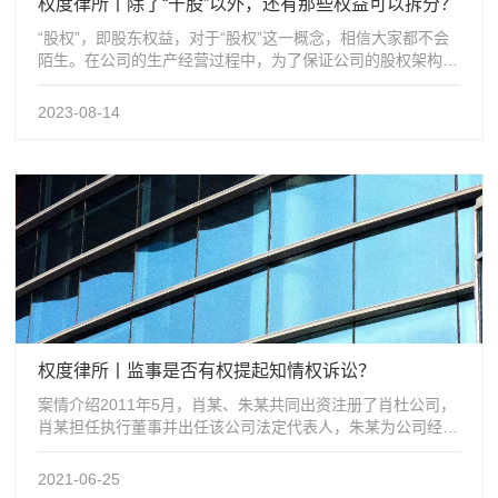
权度律所丨除了“干股”以外，还有那些权益可以拆分？
“股权”，即股东权益，对于“股权”这一概念，相信大家都不会
陌生。在公司的生产经营过程中，为了保证公司的股权架构符
合生产经营的需求，常常会遇到...
2023-08-14
权度律所丨监事是否有权提起知情权诉讼？
案情介绍2011年5月，肖某、朱某共同出资注册了肖杜公司，
肖某担任执行董事并出任该公司法定代表人，朱某为公司经
理，公司仅有一名监事为刘某。2...
2021-06-25