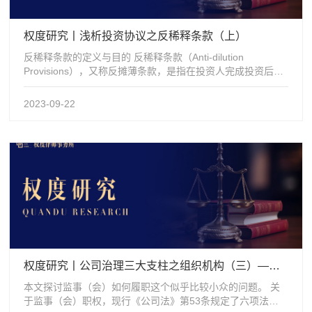
权度研究丨浅析投资协议之反稀释条款（上）
反稀释条款的定义与目的 反稀释条款（Anti-dilution
Provisions），又称反摊薄条款，是指在投资人完成投资后，
若目标公...
2023-09-22
权度研究丨公司治理三大支柱之组织机构（三）——监事（会）职权
本文探讨监事（会）如何履职这个似乎比较小众的问题。 关
于监事（会）职权，现行《公司法》第53条规定了六项法定