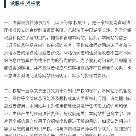
做股权,找权度
一、湖南权度律师事务所（以下简称“
权度
”），是一家经湖南省司法
厅核准设立的合伙制律师事务所，总部位于中国湖南长沙，为了介绍
权度
和促进了解的目的，拥有和管理本网站。因此，本网站的信息
（订阅信息包括在内）仅供您的参考，不构成律师对网站访问者和信
息接收者的法律意见或者建议。网站访问者和信息接收者不应将本网
站信息作为其作为或不作为的行为依据。为了便利访问者的目的而可
能设置的链接，并不意味着
权度
与该链接网站存在任何合作关系，也
不意味着对访问该等网站任何明示、默示的担保或责任。
二、
权度
一直以来尊重并致力于对知识产权的保护，本网站所包含文
字、图片等全部信息可能涉及版权或其它民事权利问题，请勿擅自转
载或者使用，本网站并未对使用该等信息进行任何形式的许可和保
证，由此产生的任何法律责任，与
权度
无关；本网站所包含文字、图
片等全部信息亦仅用于介绍
权度
和促进了解的目的，如您认为相关内
容涉及您的自有知识产权，请与
湖南权度律师事务所
联系，接到您的