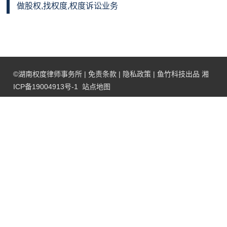
做股权,找权度,权度诉讼业务
©
湖南权度律师事务所
|
免责条款
|
隐私政策
|
鱼竹科技
出品
湘
ICP备19004913号-1
站点地图