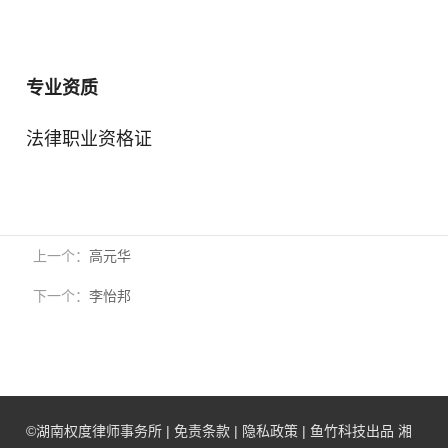
专业资质
法律职业资格证
上一个：
高元华
下一个：
李怡邦
©
湖南权度律师事务所
|
免责条款
|
隐私政策
|
鱼竹科技
出品
湘